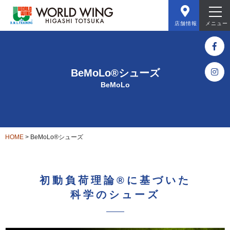
店舗情報
メニュー
BeMoLo®シューズ
BeMoLo
HOME
>
BeMoLo®シューズ
初動負荷理論®に基づいた
科学のシューズ