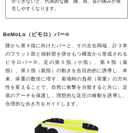
ができないと、代表的な膝、腰、肩、首の痛みが発
生しやすくなります。
BeMoLo（ビモロ）バー®
踵から第４指に向けたバーと、その左右両端、計３本
のフラット部と傾斜部を併せもつ構造から形成される
ビモロバー®。足の第５指（小指）、第４指（薬
指）、第１指（親指）の動きを合目的的に誘導し、本
来、体重の数倍に増す、着地時の負荷（荷重）の方向
性を変えることで、自然に衝撃を分散すると共に、足
底のアーチを保護し、理想的な足圧の移動を誘導し、
合理的な歩き方をガイドします。